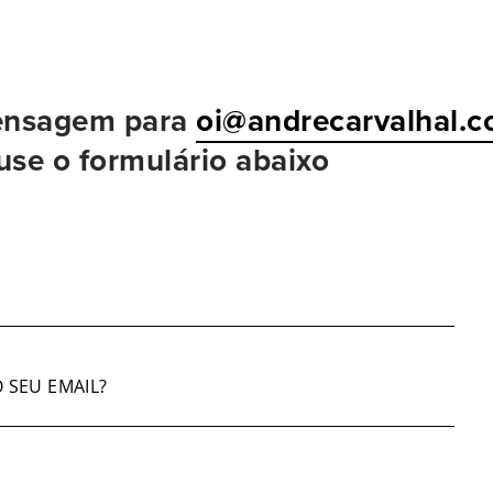
ensagem para
oi@andrecarvalhal.c
 use o formulário abaixo