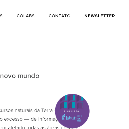
S
COLABS
CONTATO
NEWSLETTER
 novo mundo
rsos naturais da Terra – disso já
o excesso ― de informação, de
em afetado todas as áreas da vida