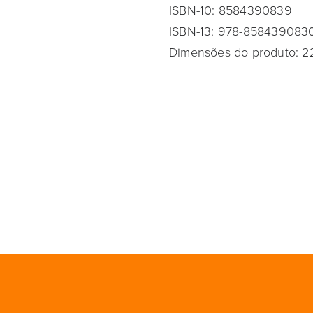
ISBN-10: 8584390839
ISBN-13: 978-858439083
Dimensões do produto: 22