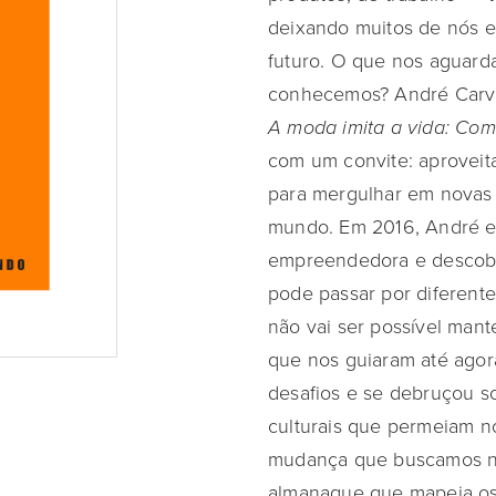
deixando muitos de nós e
futuro. O que nos aguard
conhecemos? André Carval
A moda imita a vida: Co
com um convite: aproveit
para mergulhar em novas 
mundo. Em 2016, André 
empreendedora e descobr
pode passar por diferente
não vai ser possível mant
que nos guiaram até agor
desafios e se debruçou so
culturais que permeiam nos
mudança que buscamos n
almanaque que mapeia os